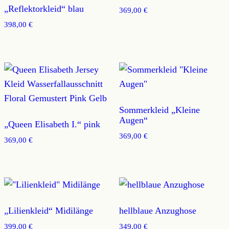
„Reflektorkleid“ blau
369,00
€
398,00
€
Sommerkleid „Kleine
Augen“
„Queen Elisabeth I.“ pink
369,00
€
369,00
€
„Lilienkleid“ Midilänge
hellblaue Anzughose
399,00
€
349,00
€