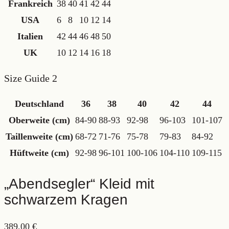
Frankreich
38
40
41
42
44
USA
6
8
10
12
14
Italien
42
44
46
48
50
UK
10
12
14
16
18
Size Guide 2
Deutschland
36
38
40
42
44
Oberweite (cm)
84-90
88-93
92-98
96-103
101-107
Taillenweite (cm)
68-72
71-76
75-78
79-83
84-92
Hüftweite (cm)
92-98
96-101
100-106
104-110
109-115
„Abendsegler“ Kleid mit
schwarzem Kragen
389,00
€