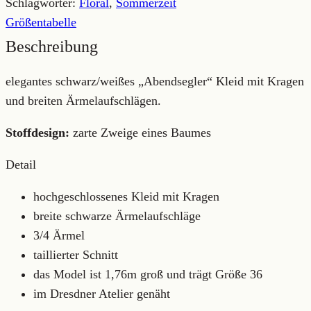
schwarzem
Schlagwörter:
Floral
,
Sommerzeit
Kragen
Größentabelle
Menge
Beschreibung
elegantes schwarz/weißes „Abendsegler“ Kleid mit Kragen
und breiten Ärmelaufschlägen.
Stoffdesign:
zarte Zweige eines Baumes
Detail
hochgeschlossenes Kleid mit Kragen
breite schwarze Ärmelaufschläge
3/4 Ärmel
taillierter Schnitt
das Model ist 1,76m groß und trägt Größe 36
im Dresdner Atelier genäht