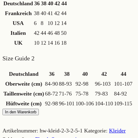
Deutschland
36
38
40
42
44
Frankreich
38
40
41
42
44
USA
6
8
10
12
14
Italien
42
44
46
48
50
UK
10
12
14
16
18
Size Guide 2
Deutschland
36
38
40
42
44
Oberweite (cm)
84-90
88-93
92-98
96-103
101-107
Taillenweite (cm)
68-72
71-76
75-78
79-83
84-92
Hüftweite (cm)
92-98
96-101
100-106
104-110
109-115
"Abendsegler"
In den Warenkorb
Kleid
mit
Artikelnummer:
hw-kleid-2-3-2-5-1
Kategorie:
Kleider