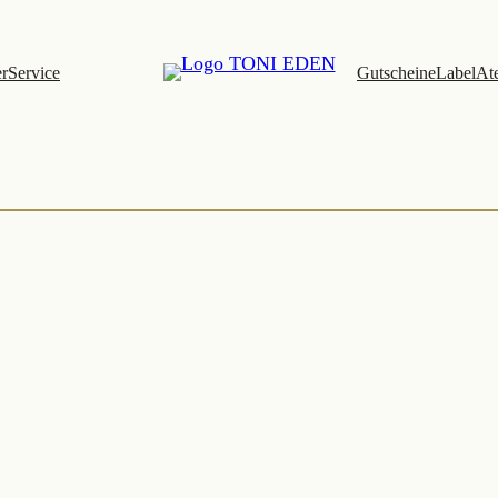
er
Service
Gutscheine
Label
Ate