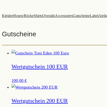
Zum
Inhalt
Kleider
Hosen/Röcke
Shirts
Overalls
Accessoires
Gutscheine
Label
Ateli
springen
Gutscheine
Wertgutschein 100 EUR
100,00
€
Wertgutschein 200 EUR