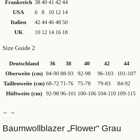
Frankreich
38
40
41
42
44
USA
6
8
10
12
14
Italien
42
44
46
48
50
UK
10
12
14
16
18
Size Guide 2
Deutschland
36
38
40
42
44
Oberweite (cm)
84-90
88-93
92-98
96-103
101-107
Taillenweite (cm)
68-72
71-76
75-78
79-83
84-92
Hüftweite (cm)
92-98
96-101
100-106
104-110
109-115
← →
Baumwollblazer „Flower“ Grau