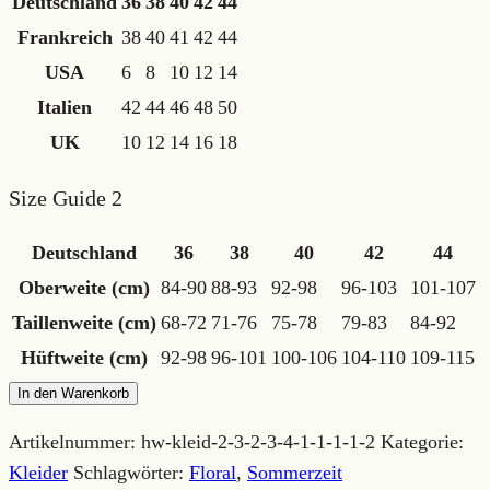
Deutschland
36
38
40
42
44
Frankreich
38
40
41
42
44
USA
6
8
10
12
14
Italien
42
44
46
48
50
UK
10
12
14
16
18
Size Guide 2
Deutschland
36
38
40
42
44
Oberweite (cm)
84-90
88-93
92-98
96-103
101-107
Taillenweite (cm)
68-72
71-76
75-78
79-83
84-92
Hüftweite (cm)
92-98
96-101
100-106
104-110
109-115
Baumwollblazer
In den Warenkorb
"Flower"
Artikelnummer:
hw-kleid-2-3-2-3-4-1-1-1-1-2
Kategorie:
Grau
Kleider
Schlagwörter:
Floral
,
Sommerzeit
Menge