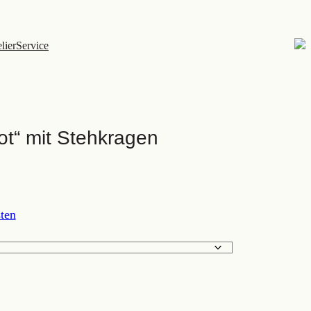
lier
Service
ot“ mit Stehkragen
ten