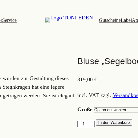
er
Service
Gutscheine
Label
Ate
Bluse „Segelbo
e wurden zur Gestaltung dieses
319,00
€
m Steghkragen hat eine legere
incl. VAT
zzgl.
Versandkos
 getragen werden. Sie ist elegant
Größe
Bluse
In den Warenkorb
"Segelboot"