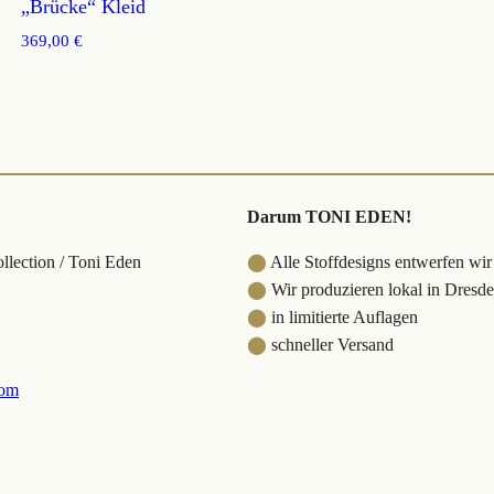
„Brücke“ Kleid
369,00
€
Darum TONI EDEN!
lection / Toni Eden
⬤
Alle Stoffdesigns entwerfen wir
⬤
Wir produzieren lokal in Dresd
⬤
in limitierte Auflagen
⬤
schneller Versand
com