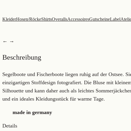
Zum
Inhalt
Kleider
Hosen/Röcke
Shirts
Overalls
Accessoires
Gutscheine
Label
Ateli
springen
← →
Beschreibung
Segelboote und Fischerboote liegen ruhig auf der Ostsee. Si
einzigartigen Stoffdesign fotografiert. Die Bluse mit kleine
Silhouette und kann daher auch als leichtes Sommerjäckchen
und ein ideales Kleidungsstück für warme Tage.
made in germany
Details