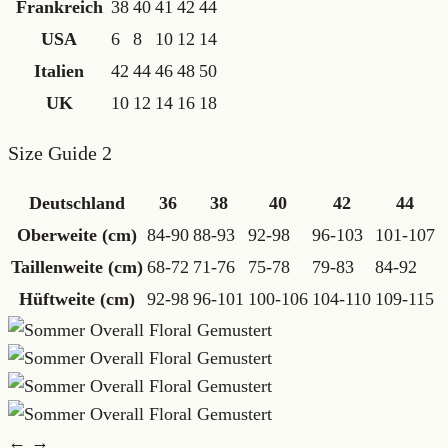
Frankreich
38
40
41
42
44
USA
6
8
10
12
14
Italien
42
44
46
48
50
UK
10
12
14
16
18
Size Guide 2
Deutschland
36
38
40
42
44
Oberweite (cm)
84-90
88-93
92-98
96-103
101-107
Taillenweite (cm)
68-72
71-76
75-78
79-83
84-92
Hüftweite (cm)
92-98
96-101
100-106
104-110
109-115
← →