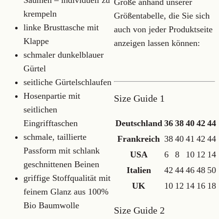
Säumen – individuell zu
Größe anhand unserer
krempeln
Größentabelle, die Sie sich
linke Brusttasche mit
auch von jeder Produktseite
Klappe
anzeigen lassen können:
schmaler dunkelblauer
Gürtel
seitliche Gürtelschlaufen
Hosenpartie mit
Size Guide 1
seitlichen
Deutschland
36
38
40
42
44
Eingrifftaschen
schmale, taillierte
Frankreich
38
40
41
42
44
Passform mit schlank
USA
6
8
10
12
14
geschnittenen Beinen
Italien
42
44
46
48
50
griffige Stoffqualität mit
UK
10
12
14
16
18
feinem Glanz aus 100%
Bio Baumwolle
Size Guide 2