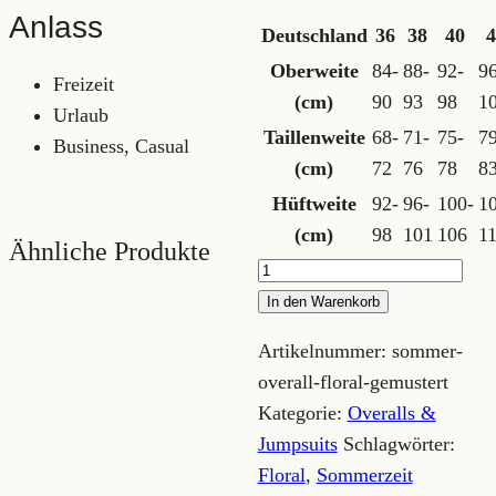
Anlass
Deutschland
36
38
40
Oberweite
84-
88-
92-
96
Freizeit
(cm)
90
93
98
1
Urlaub
Taillenweite
68-
71-
75-
79
Business, Casual
(cm)
72
76
78
8
Hüftweite
92-
96-
100-
1
(cm)
98
101
106
1
Ähnliche Produkte
Sommer
Overall
In den Warenkorb
floral
Artikelnummer:
sommer-
gemustert
overall-floral-gemustert
Menge
Kategorie:
Overalls &
Jumpsuits
Schlagwörter:
Floral
,
Sommerzeit