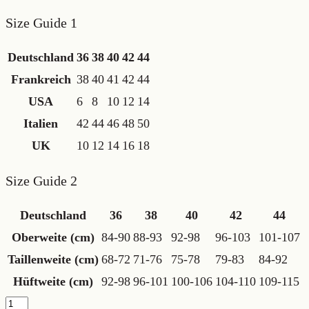
Size Guide 1
Deutschland
36
38
40
42
44
Frankreich
38
40
41
42
44
USA
6
8
10
12
14
Italien
42
44
46
48
50
UK
10
12
14
16
18
Size Guide 2
Deutschland
36
38
40
42
44
Oberweite (cm)
84-90
88-93
92-98
96-103
101-107
Taillenweite (cm)
68-72
71-76
75-78
79-83
84-92
Hüftweite (cm)
92-98
96-101
100-106
104-110
109-115
"Goldregen"