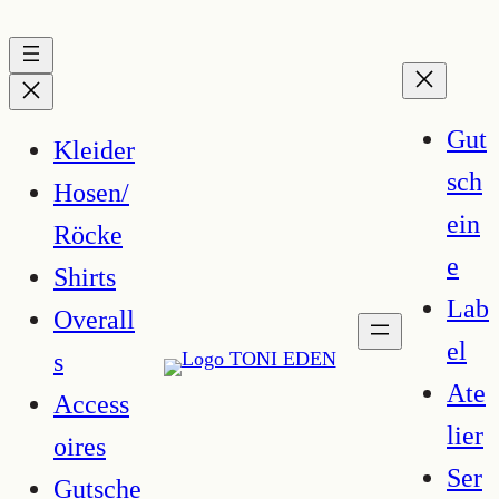
Zum
Inhalt
springen
Gut
Kleider
sch
Hosen/
ein
Röcke
e
Shirts
Lab
Overall
el
s
Ate
Access
lier
oires
Ser
Gutsche