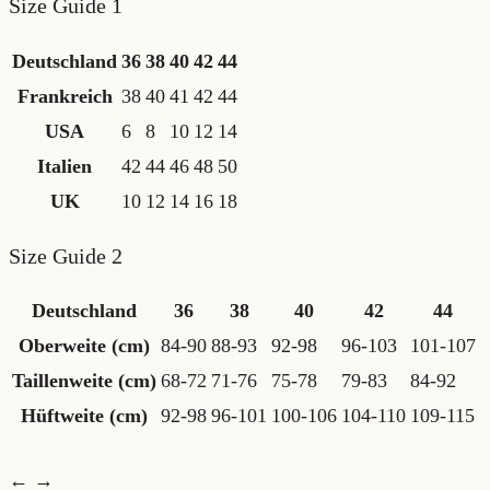
Size Guide 1
Deutschland
36
38
40
42
44
Frankreich
38
40
41
42
44
USA
6
8
10
12
14
Italien
42
44
46
48
50
UK
10
12
14
16
18
Size Guide 2
Deutschland
36
38
40
42
44
Oberweite (cm)
84-90
88-93
92-98
96-103
101-107
Taillenweite (cm)
68-72
71-76
75-78
79-83
84-92
Hüftweite (cm)
92-98
96-101
100-106
104-110
109-115
← →