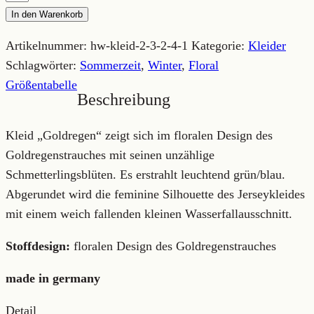
grün/blau
In den Warenkorb
Menge
Artikelnummer:
hw-kleid-2-3-2-4-1
Kategorie:
Kleider
Schlagwörter:
Sommerzeit
,
Winter
,
Floral
Größentabelle
Beschreibung
Kleid „Goldregen“ zeigt sich im floralen Design des
Goldregenstrauches mit seinen unzählige
Schmetterlingsblüten. Es erstrahlt leuchtend grün/blau.
Abgerundet wird die feminine Silhouette des Jerseykleides
mit einem weich fallenden kleinen Wasserfallausschnitt.
Stoffdesign:
floralen Design des Goldregenstrauches
made in germany
Detail