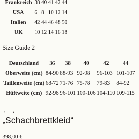
Frankreich
38
40
41
42
44
USA
6
8
10
12
14
Italien
42
44
46
48
50
UK
10
12
14
16
18
Size Guide 2
Deutschland
36
38
40
42
44
Oberweite (cm)
84-90
88-93
92-98
96-103
101-107
Taillenweite (cm)
68-72
71-76
75-78
79-83
84-92
Hüftweite (cm)
92-98
96-101
100-106
104-110
109-115
← →
„Schachbrettkleid“
398,00
€