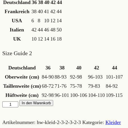
Deutschland
36
38
40
42
44
Frankreich
38
40
41
42
44
USA
6
8
10
12
14
Italien
42
44
46
48
50
UK
10
12
14
16
18
Size Guide 2
Deutschland
36
38
40
42
44
Oberweite (cm)
84-90
88-93
92-98
96-103
101-107
Taillenweite (cm)
68-72
71-76
75-78
79-83
84-92
Hüftweite (cm)
92-98
96-101
100-106
104-110
109-115
"Schachbrettkleid"
In den Warenkorb
Menge
Artikelnummer:
hw-kleid-2-3-2-3-2-3
Kategorie:
Kleider