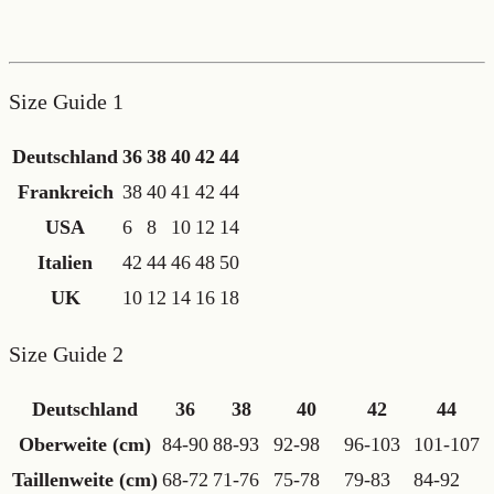
Size Guide 1
Deutschland
36
38
40
42
44
Frankreich
38
40
41
42
44
USA
6
8
10
12
14
Italien
42
44
46
48
50
UK
10
12
14
16
18
Size Guide 2
Deutschland
36
38
40
42
44
Oberweite (cm)
84-90
88-93
92-98
96-103
101-107
Taillenweite (cm)
68-72
71-76
75-78
79-83
84-92