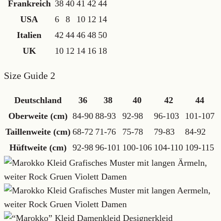
Frankreich
38
40
41
42
44
USA
6
8
10
12
14
Italien
42
44
46
48
50
UK
10
12
14
16
18
Size Guide 2
Deutschland
36
38
40
42
44
Oberweite (cm)
84-90
88-93
92-98
96-103
101-107
Taillenweite (cm)
68-72
71-76
75-78
79-83
84-92
Hüftweite (cm)
92-98
96-101
100-106
104-110
109-115