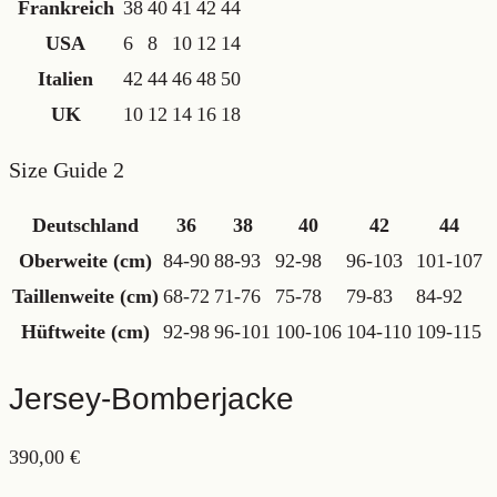
Frankreich
38
40
41
42
44
USA
6
8
10
12
14
Italien
42
44
46
48
50
UK
10
12
14
16
18
Size Guide 2
Deutschland
36
38
40
42
44
Oberweite (cm)
84-90
88-93
92-98
96-103
101-107
Taillenweite (cm)
68-72
71-76
75-78
79-83
84-92
Hüftweite (cm)
92-98
96-101
100-106
104-110
109-115
Jersey-Bomberjacke
390,00
€