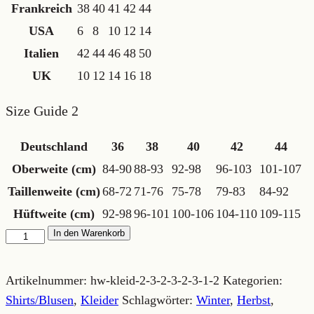
Frankreich
38
40
41
42
44
USA
6
8
10
12
14
Italien
42
44
46
48
50
UK
10
12
14
16
18
Size Guide 2
Deutschland
36
38
40
42
44
Oberweite (cm)
84-90
88-93
92-98
96-103
101-107
Taillenweite (cm)
68-72
71-76
75-78
79-83
84-92
Hüftweite (cm)
92-98
96-101
100-106
104-110
109-115
Jersey-
In den Warenkorb
Bomberjacke
Menge
Artikelnummer:
hw-kleid-2-3-2-3-2-3-1-2
Kategorien:
Shirts/Blusen
,
Kleider
Schlagwörter:
Winter
,
Herbst
,