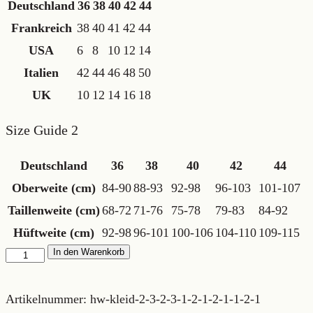
Deutschland
36
38
40
42
44
Frankreich
38
40
41
42
44
USA
6
8
10
12
14
Italien
42
44
46
48
50
UK
10
12
14
16
18
Size Guide 2
Deutschland
36
38
40
42
44
Oberweite (cm)
84-90
88-93
92-98
96-103
101-107
Taillenweite (cm)
68-72
71-76
75-78
79-83
84-92
Hüftweite (cm)
92-98
96-101
100-106
104-110
109-115
eleganter
In den Warenkorb
Hosenrock
Menge
Artikelnummer:
hw-kleid-2-3-2-3-1-2-1-2-1-1-2-1