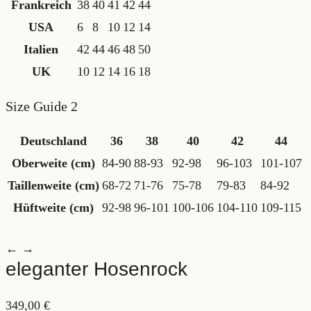
Frankreich
38
40
41
42
44
USA
6
8
10
12
14
Italien
42
44
46
48
50
UK
10
12
14
16
18
Size Guide 2
Deutschland
36
38
40
42
44
Oberweite (cm)
84-90
88-93
92-98
96-103
101-107
Taillenweite (cm)
68-72
71-76
75-78
79-83
84-92
Hüftweite (cm)
92-98
96-101
100-106
104-110
109-115
← →
eleganter Hosenrock
349,00
€