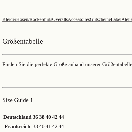
Zum
Inhalt
Kleider
Hosen/Röcke
Shirts
Overalls
Accessoires
Gutscheine
Label
Ateli
springen
Größentabelle
Finden Sie die perfekte Größe anhand unserer Größentabelle,
Size Guide 1
Deutschland
36
38
40
42
44
Frankreich
38
40
41
42
44