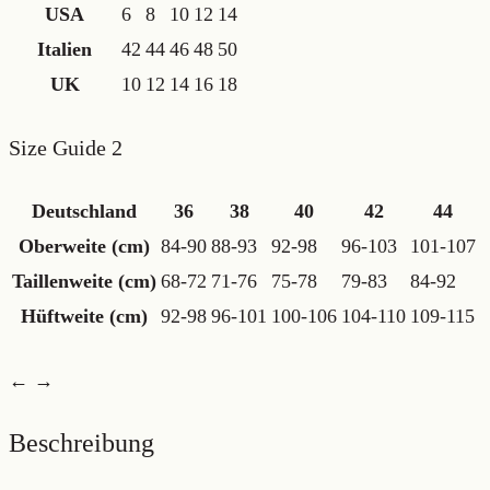
USA
6
8
10
12
14
Italien
42
44
46
48
50
UK
10
12
14
16
18
Size Guide 2
Deutschland
36
38
40
42
44
Oberweite (cm)
84-90
88-93
92-98
96-103
101-107
Taillenweite (cm)
68-72
71-76
75-78
79-83
84-92
Hüftweite (cm)
92-98
96-101
100-106
104-110
109-115
← →
Beschreibung