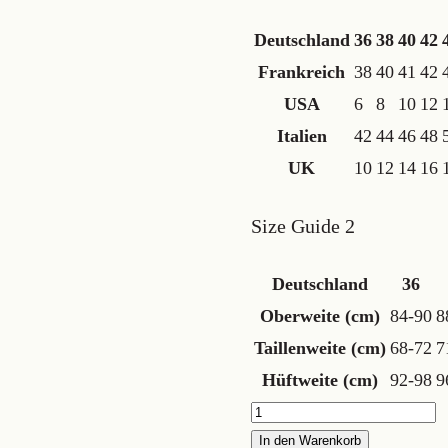
Deutschland
36
38
40
42
Frankreich
38
40
41
42
USA
6
8
10
12
Italien
42
44
46
48
UK
10
12
14
16
Size Guide 2
Deutschland
36
Oberweite (cm)
84-90
8
Taillenweite (cm)
68-72
7
Hüftweite (cm)
92-98
9
Breitcordhose
"Schwarz"
In den Warenkorb