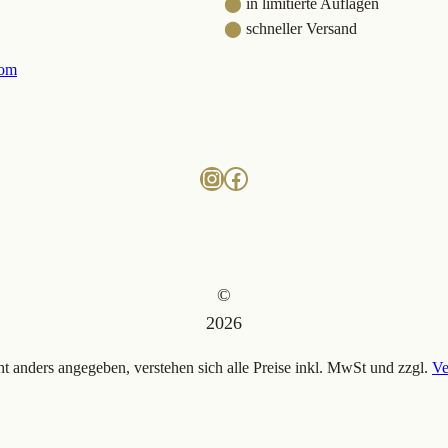
⬤
in limitierte Auflagen
⬤
schneller Versand
com
Instagram
Facebook
©
2026
ht anders angegeben, verstehen sich alle Preise inkl. MwSt und zzgl.
Ve