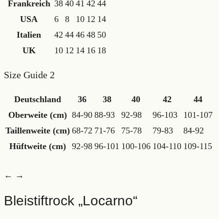
Frankreich
38
40
41
42
44
USA
6
8
10
12
14
Italien
42
44
46
48
50
UK
10
12
14
16
18
Size Guide 2
Deutschland
36
38
40
42
44
Oberweite (cm)
84-90
88-93
92-98
96-103
101-107
Taillenweite (cm)
68-72
71-76
75-78
79-83
84-92
Hüftweite (cm)
92-98
96-101
100-106
104-110
109-115
← →
Bleistiftrock „Locarno“