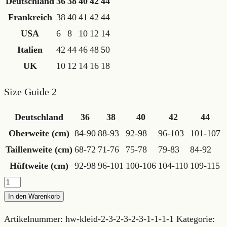
Deutschland
36
38
40
42
44
Frankreich
38
40
41
42
44
USA
6
8
10
12
14
Italien
42
44
46
48
50
UK
10
12
14
16
18
Size Guide 2
Deutschland
36
38
40
42
44
Oberweite (cm)
84-90
88-93
92-98
96-103
101-107
Taillenweite (cm)
68-72
71-76
75-78
79-83
84-92
Hüftweite (cm)
92-98
96-101
100-106
104-110
109-115
Bleistiftrock
"Locarno"
In den Warenkorb
Menge
Artikelnummer:
hw-kleid-2-3-2-3-2-3-1-1-1-1
Kategorie: