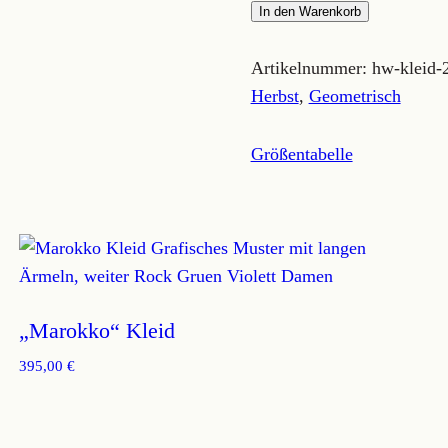
"Blätterkleid"
In den Warenkorb
Menge
Artikelnummer:
hw-kleid-
Herbst
,
Geometrisch
Größentabelle
„Marokko“ Kleid
395,00
€