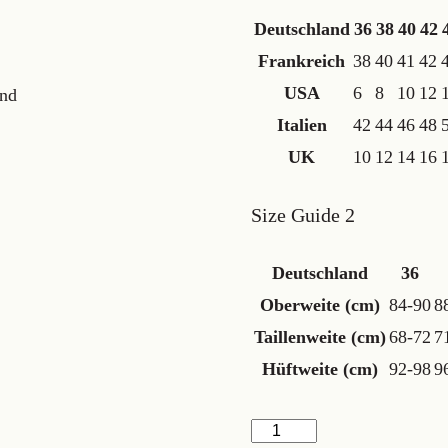
Deutschland
36
38
40
42
Frankreich
38
40
41
42
USA
6
8
10
12
and
Italien
42
44
46
48
UK
10
12
14
16
Size Guide 2
Deutschland
36
Oberweite (cm)
84-90
8
Taillenweite (cm)
68-72
7
Hüftweite (cm)
92-98
9
elegantes