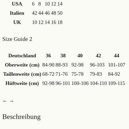
USA
6
8
10
12
14
Italien
42
44
46
48
50
UK
10
12
14
16
18
Size Guide 2
Deutschland
36
38
40
42
44
Oberweite (cm)
84-90
88-93
92-98
96-103
101-107
Taillenweite (cm)
68-72
71-76
75-78
79-83
84-92
Hüftweite (cm)
92-98
96-101
100-106
104-110
109-115
← →
Beschreibung