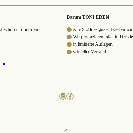
Darum TONI EDEN!
lection / Toni Eden
⬤
Alle Stoffdesigns entwerfen wir
⬤
Wir produzieren lokal in Dresd
⬤
in limitierte Auflagen
⬤
schneller Versand
com
Instagram
Facebook
©