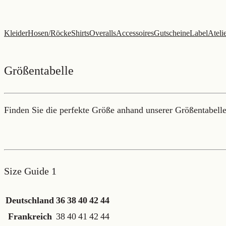
Zum
Inhalt
Kleider
Hosen/Röcke
Shirts
Overalls
Accessoires
Gutscheine
Label
Ateli
springen
Größentabelle
Finden Sie die perfekte Größe anhand unserer Größentabelle,
Size Guide 1
Deutschland
36
38
40
42
44
Frankreich
38
40
41
42
44